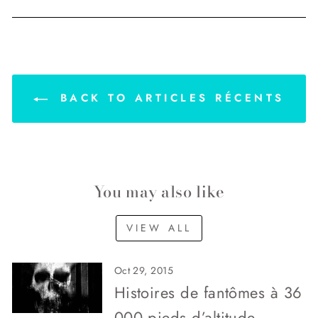
on
on
on
Facebook
Twitter
Pinterest
BACK TO ARTICLES RÉCENTS
You may also like
VIEW ALL
Oct 29, 2015
Histoires de fantômes à 36
000 pieds d’altitude