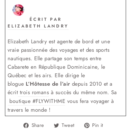
ÉCRIT PAR
ELIZABETH LANDRY
Elizabeth Landry est agente de bord et une
vraie passionnée des voyages et des sports
nautiques. Elle partage son temps entre
Cabarete en République Dominicaine, le
Québec et les airs. Elle dirige le
blogue
L’Hôtesse de l’air
depuis 2010 et a
écrit
trois romans
à succès du même nom. Sa
boutique #FLYWITHME
vous fera voyager à
travers le monde !
Share
Tweet
Pin
Share
Tweet
Pin it