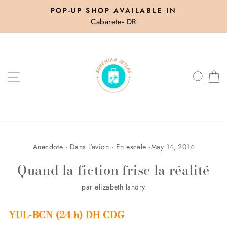
Skip
POP-UP SHOP AVAILABLE IN
to
Cabarete- DR
Pause
content
slideshow
SITE NAVIGATION
SEA
C
Anecdote
·
Dans l'avion
·
En escale
·
May 14, 2014
Quand la fiction frise la réalité
par elizabeth landry
YUL-BCN (24 h) DH CDG