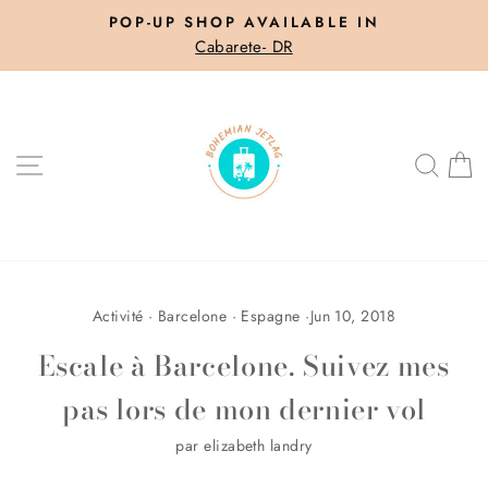
Skip
POP-UP SHOP AVAILABLE IN
to
Cabarete- DR
Pause
content
slideshow
SITE NAVIGATION
SEA
C
Activité
·
Barcelone
·
Espagne
·
Jun 10, 2018
Escale à Barcelone. Suivez mes
pas lors de mon dernier vol
par elizabeth landry