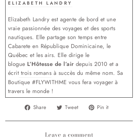
ELIZABETH LANDRY
Elizabeth Landry est agente de bord et une
vraie passionnée des voyages et des sports
nautiques. Elle partage son temps entre
Cabarete en République Dominicaine, le
Québec et les airs. Elle dirige le
blogue
L’Hôtesse de l’air
depuis 2010 et a
écrit
trois romans
à succès du même nom. Sa
Boutique #FLYWITHME vous fera voyager à
travers le monde !
Share
Tweet
Pin
Share
Tweet
Pin it
on
on
on
Facebook
Twitter
Pinterest
Leave a comment