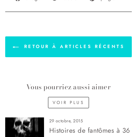
sur
sur
sur
Facebook
Twitter
Pinter
RETOUR À ARTICLES RÉCENTS
Vous pourriez aussi aimer
VOIR PLUS
29 octobre, 2015
Histoires de fantômes à 36