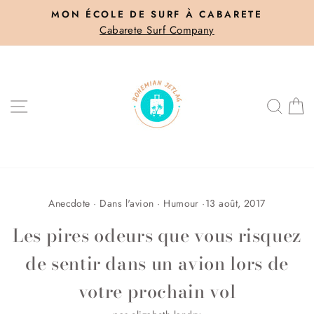
Passer
MON ÉCOLE DE SURF À CABARETE
au
Cabarete Surf Company
Diaporama
contenu
Pause
NAVIGATION
REC
P
Anecdote
·
Dans l'avion
·
Humour
·
13 août, 2017
Les pires odeurs que vous risquez
de sentir dans un avion lors de
votre prochain vol