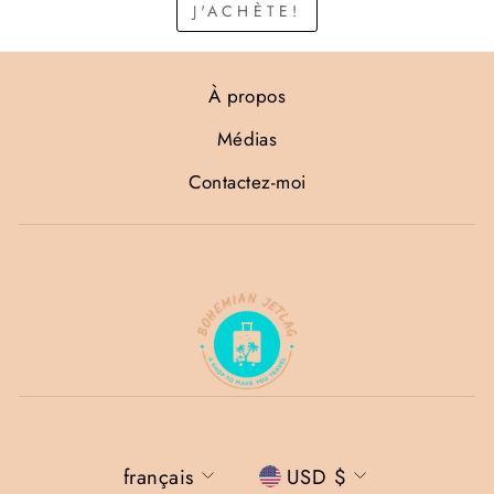
J'ACHÈTE!
À propos
Médias
Contactez-moi
Langue
Devise
français
USD $