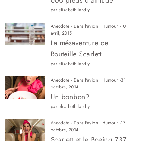
000 pieds d’altitude
par elizabeth landry
Anecdote
·
Dans l'avion
·
Humour
·
10
avril, 2015
La mésaventure de
Bouteille Scarlett
par elizabeth landry
Anecdote
·
Dans l'avion
·
Humour
·
31
octobre, 2014
Un bonbon?
par elizabeth landry
Anecdote
·
Dans l'avion
·
Humour
·
17
octobre, 2014
Scarlett et le Boeing 737