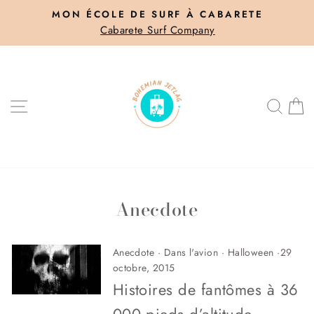
Passer
MON ÉCOLE DE SURF À CABARETE
au
Cabarete Surf Company
Diaporama
contenu
Pause
NAVIGATION
REC
P
Anecdote
Anecdote
·
Dans l'avion
·
Halloween
·
29
octobre, 2015
Histoires de fantômes à 36