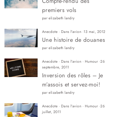
Compte-rendu des
premiers vols
par elizabeth landry
Anecdote
·
Dans l'avion
·
13 mai, 2012
Une histoire de douanes
par elizabeth landry
Anecdote
·
Dans l'avion
·
Humour
·
26
septembre, 2011
Inversion des rôles – Je
m’assois et servez-moi!
par elizabeth landry
Anecdote
·
Dans l'avion
·
Humour
·
26
juillet, 2011