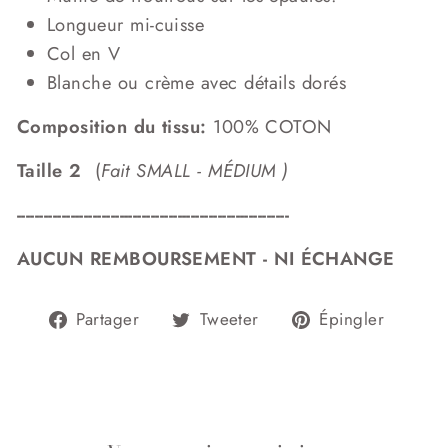
Longueur mi-cuisse
Col en V
Blanche ou crème avec d
étails dorés
Composition du tissu:
100% COTON
Taille 2
(
Fait SMALL - MÉDIUM )
-------------------------------------------------------------
AUCUN REMBOURSEMENT - NI ÉCHANGE
Partager
Tweeter
Éping
Partager
Tweeter
Épingler
sur
sur
sur
Facebook
Twitter
Pinter