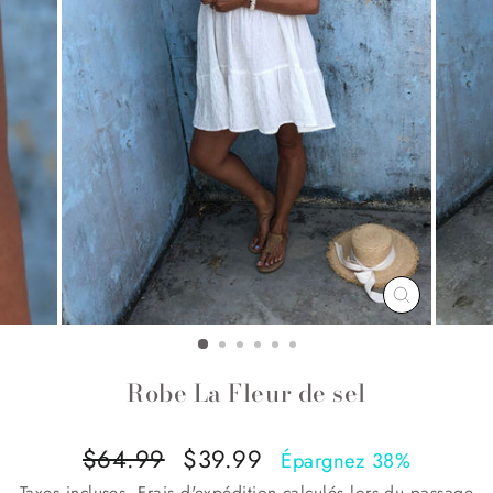
FERME
(ESC)
Robe La Fleur de sel
Prix
$64.99
Prix
$39.99
Épargnez 38%
régulier
réduit
Taxes incluses.
Frais d'expédition
calculés lors du passage