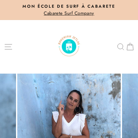
Passer
MON ÉCOLE DE SURF À CABARETE
au
Cabarete Surf Company
Diaporama
contenu
Pause
NAVIGATION
REC
P