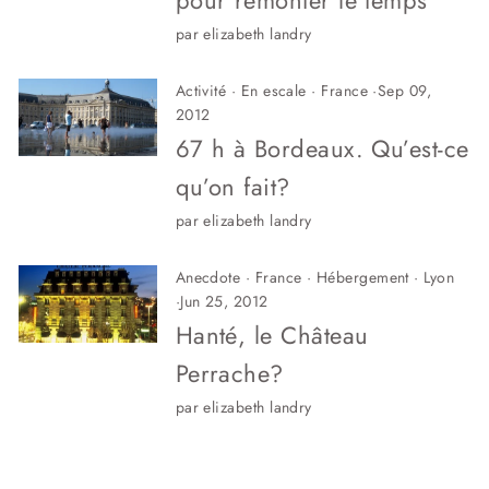
pour remonter le temps
par elizabeth landry
Activité
·
En escale
·
France
·
Sep 09,
2012
67 h à Bordeaux. Qu’est-ce
qu’on fait?
par elizabeth landry
Anecdote
·
France
·
Hébergement
·
Lyon
·
Jun 25, 2012
Hanté, le Château
Perrache?
par elizabeth landry